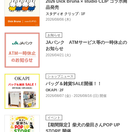
2026 Dick Bruna × studio CLIP コラボ商
品発売
スタディオ クリップ
/
1F
2026/08/06 (木)
お知らせ
JAバンク ATMサービス等の一時休止の
お知らせ
2026/04/21 (火)
ショップニュース
バッグ＆雑貨SALE開催！！
OKAPI
/
2F
2026/08/07 (金) - 2026/08/16 (日) 開催
イベント
【期間限定】柴犬の柴田さんPOP UP
STORE 開催