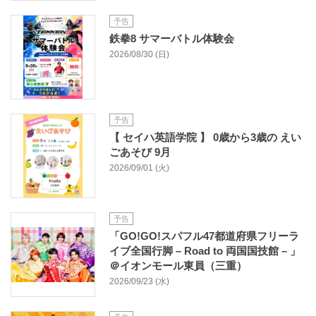
予告
鉄拳8 サマーバトル体験会
2026/08/30 (日)
予告
【 セイハ英語学院 】 0歳から3歳の えい
ごあそび 9月
2026/09/01 (火)
予告
「GO!GO!スパフル47都道府県フリーラ
イブ全国行脚 – Road to 両国国技館 – 」
＠イオンモール東員（三重）
2026/09/23 (水)